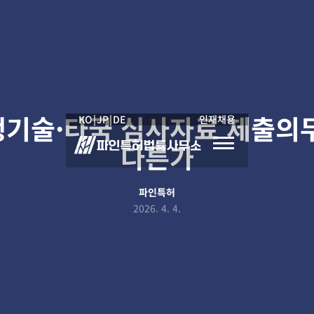
행기술·타국 심사자료 제출의무
KO
|
JP
|
DE
인재채용
다른가
파인특허
2026. 4. 4.