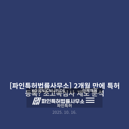
[파인특허법률사무소] 2개월 만에 특허
KO
|
EN
|
CN
|
JP
|
DE
인재채용
등록? 초고속심사 제도 분석
파인특허
2025. 10. 16.