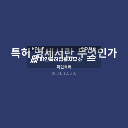
특허 명세서란 무엇인가
KO
|
JP
인재채용
파인특허
2024. 12. 30.